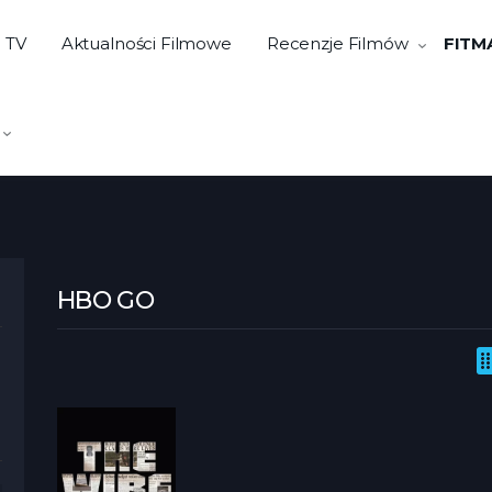
e TV
Aktualności Filmowe
Recenzje Filmów
FITM
HBO GO