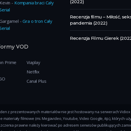
(2022)
Kevin
-
Kompania braci Cały
Serial
Recenzja filmu – Miłość, sek
Gargamel
-
Gra o tron Cały
pandemia (2022)
Serial
Recenzja Filmu Gierek (202
tformy VOD
n Prime
Viaplay
Netflix
GO
Canal Plus
Żaden z prezentowanych materiałów nie jest hostowany na serwerach Vidiox 
ateriały filmowe (mi. Megavideo, Youtube, Video Google, itp.), których uży
zczenia prawne należy kierować po adresem serwisów publikujących zamies