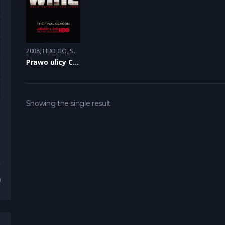
2008
HBO GO
,
Serial Dramat
,
Serial kryminalny
Prawo ulicy Cały Serial
Showing the single result
)