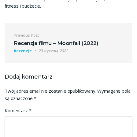
fitness i budżecie.
Nawigacja wpisu
Previous Post
Recenzja filmu – Moonfall (2022)
Recenzje
23 stycznia, 2022
Dodaj komentarz
Twój adres email nie zostanie opublikowany.
Wymagane pola
są oznaczone
*
Komentarz
*