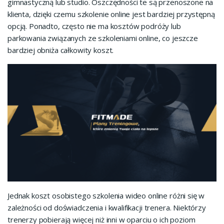
gimnastyczną lub studio. Oszczędności te są przenoszone na
klienta, dzięki czemu szkolenie online jest bardziej przystępną
opcją. Ponadto, często nie ma kosztów podróży lub
parkowania związanych ze szkoleniami online, co jeszcze
bardziej obniża całkowity koszt.
Jednak koszt osobistego szkolenia wideo online różni się w
zależności od doświadczenia i kwalifikacji trenera. Niektórzy
trenerzy pobierają więcej niż inni w oparciu o ich poziom