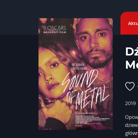
Aktu
Dź
Me
2019
Opowi
dziew
główn