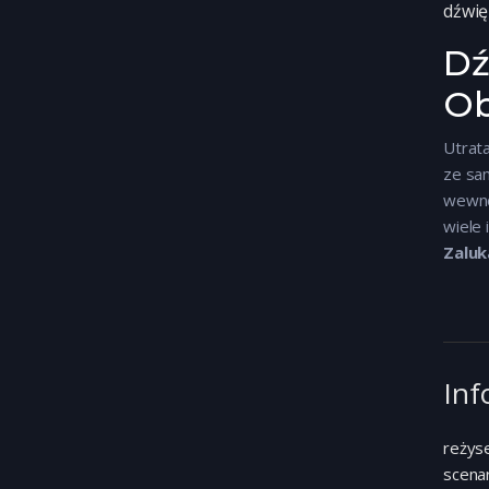
dźwię
Dź
Ob
Utrat
ze sa
wewnę
wiele 
Zaluk
Inf
reżyse
scena