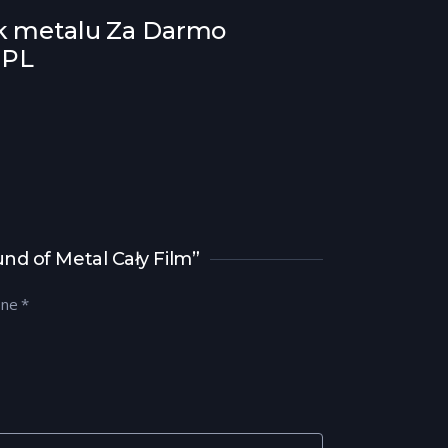
k metalu Za Darmo
 PL
nd of Metal Cały Film”
one
*