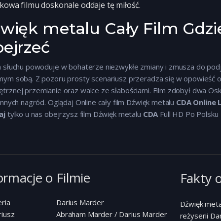
kowa filmu doskonale oddaje tę miłość.
więk metalu Cały Film Gdzi
ejrzeć
a słuchu powoduje w bohaterze niezwykłe zmiany i zmusza do podję
mym sobą. Z pozoru prosty scenariusz przeradza się w opowieść 
trznej przemianie oraz walce ze słabościami. Film zdobył dwa Osk
innych nagród. Oglądaj Online cały film Dźwięk metalu
CDA Online 
aj
tylko u nas obejrzysz film Dźwięk metalu
CDA
Full HD Po Polsku
ormacje o Filmie
Fakty o
ria
Darius Marder
Dźwięk meta
riusz
Abraham Marder / Darius Marder
reżyserii Da