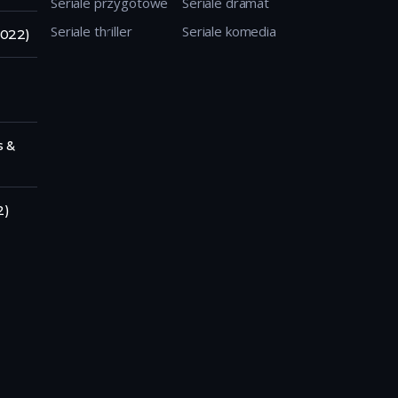
Seriale przygotowe
Seriale dramat
gdzie ma dojść do zamachu.
Seriale thriller
Seriale komedia
2022)
s &
2)