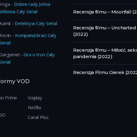
Yoga
-
Dobre rady Johna
Wilsona Cały Serial
Recenzja filmu – Moonfall (
Kamil
-
Detektyw Cały Serial
Recenzja filmu – Uncharted
(2022)
Kevin
-
Kompania braci Cały
Serial
Recenzja filmu – Miłość, sek
Gargamel
-
Gra o tron Cały
pandemia (2022)
Serial
Recenzja Filmu Gierek (202
tformy VOD
n Prime
Viaplay
Netflix
GO
Canal Plus