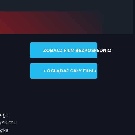
ZOBACZ FILM BEZPOŚREDNIO
+ OGLĄDAJ CAŁY FILM +
jego
ą słuchu
eżka