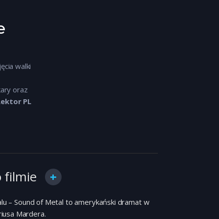
e
cia walki
o
ary oraz
Lektor PL
 filmie
lu – Sound of Metal to amerykański dramat w
riusa Mardera.