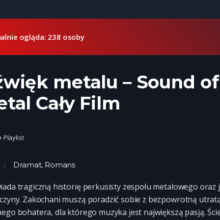
alnie ogląda: 238 osoby
więk metalu – Sound of
tal Cały Film
+ Playlist
Dramat
,
Romans
ada tragiczną historię perkusisty zespołu metalowego oraz 
czyny. Zakochani muszą poradzić sobie z bezpowrotną utrat
ego bohatera, dla którego muzyka jest największą pasją. Ści