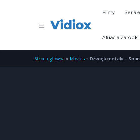
Filmy
Serial
Vidiox
Afiliacja Zarobki
Strona główna
»
Movies
»
Dźwięk metalu – Soun