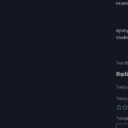
na po
dystr
studi
Ten fi
Bądź
Twój a
Twoj 
Twoja