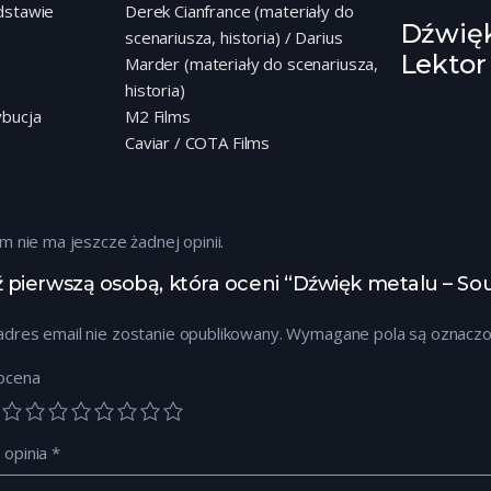
dstawie
Derek Cianfrance (materiały do
Dźwię
scenariusza, historia) / Darius
Lektor
Marder (materiały do scenariusza,
historia)
ybucja
M2 Films
o
Caviar / COTA Films
lm nie ma jeszcze żadnej opinii.
 pierwszą osobą, która oceni “Dźwięk metalu – Sou
dres email nie zostanie opublikowany.
Wymagane pola są oznacz
ocena
 opinia
*